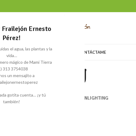
y Frailejón Ernesto
Pérez!
idas el agua, las plantas y la
LA, SOY
COCREA
MIS PROYECTOS
EQUIPO
CONTÁCTAME
vida…
mero mágico de Mami Tierra
Lighting
1) 313 3754038
anos un mensajito a
ailejonernestoperez
Home
/
Lighting
ada gotita cuenta… ¡y tú
ACCESSORIES
DECOR
FURNITURE
KITCHEN
LIGHTING
también!