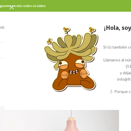
ígueme en mis redes sociales
¡Hola, so
ola, mi nombre es
Si tú también cu
HO
Llámanos al nú
(5
y déj
info@fr
💧 Porque c
ALL