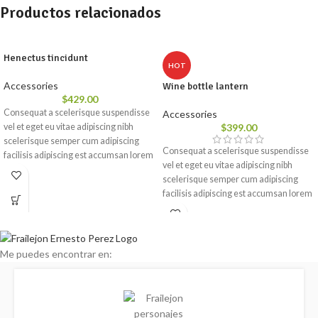
Productos relacionados
Henectus tincidunt
HOT
Accessories
Wine bottle lantern
$
429.00
Consequat a scelerisque suspendisse
Accessories
vel et eget eu vitae adipiscing nibh
$
399.00
scelerisque semper cum adipiscing
Consequat a scelerisque suspendisse
facilisis adipiscing est accumsan lorem
vel et eget eu vitae adipiscing nibh
vestibulum. Aliquet mus a aptent ullam
scelerisque semper cum adipiscing
corper metus accumsan. Habitasse a
facilisis adipiscing est accumsan lorem
purus nec ipsum a urna ac ullamcorper
vestibulum. Aliquet mus a aptent ullam
varius metus blandit posuere.
corper metus accumsan. Habitasse a
purus nec ipsum a urna ac ullamcorper
varius metus blandit posuere.
Me puedes encontrar en: