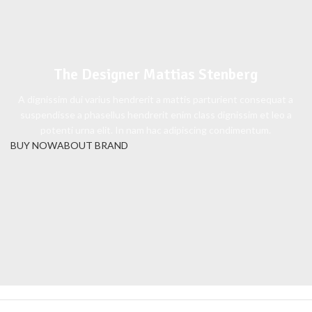
The Designer Mattias Stenberg
A dignissim dui varius hendrerit a mattis parturient consequat a
suspendisse a phasellus hendrerit enim class dignissim et leo a
potenti urna elit. In nam hac adipiscing condimentum.
BUY NOW
ABOUT BRAND