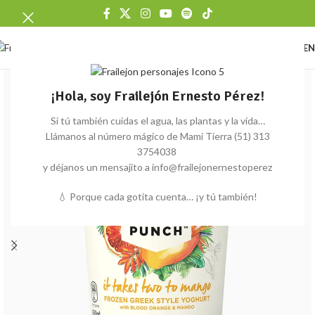
ME
¡Hola, soy Frailejón Ernesto Pérez!
Si tú también cuidas el agua, las plantas y la vida…
Llámanos al número mágico de Mami Tierra (51) 313
3754038
y déjanos un mensajito a info@frailejonernestoperez
💧 Porque cada gotita cuenta… ¡y tú también!