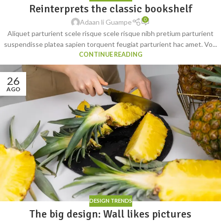
Reinterprets the classic bookshelf
0
Adaan li Guampe
Aliquet parturient scele risque scele risque nibh pretium parturient
suspendisse platea sapien torquent feugiat parturient hac amet. Vo...
CONTINUE READING
26
AGO
DESIGN TRENDS
The big design: Wall likes pictures