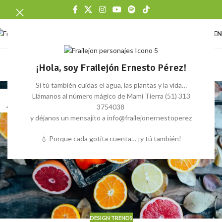
ME
Design trends
¡Hola, soy Frailejón Ernesto Pérez!
Home
/
Archive by Category "Design trends"
Si tú también cuidas el agua, las plantas y la vida…
27
Llámanos al número mágico de Mami Tierra (51) 313
AGO
3754038
y déjanos un mensajito a info@frailejonernestoperez
💧 Porque cada gotita cuenta… ¡y tú también!
DESIGN TRENDS