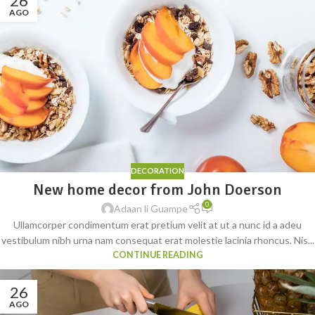
26
AGO
DECORATION
New home decor from John Doerson
0
Adaan li Guampe
Ullamcorper condimentum erat pretium velit at ut a nunc id a adeu
vestibulum nibh urna nam consequat erat molestie lacinia rhoncus. Nis...
CONTINUE READING
26
AGO