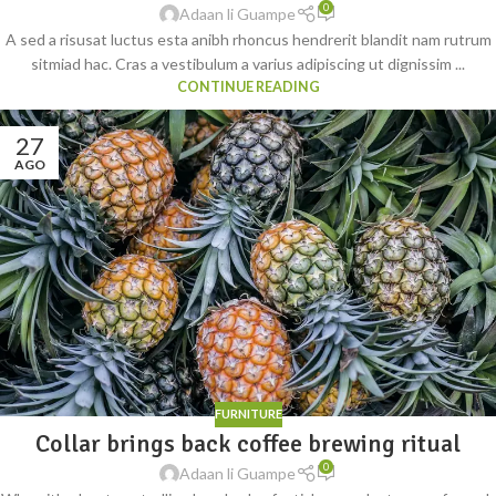
0
Adaan li Guampe
A sed a risusat luctus esta anibh rhoncus hendrerit blandit nam rutrum
sitmiad hac. Cras a vestibulum a varius adipiscing ut dignissim ...
CONTINUE READING
27
AGO
FURNITURE
Collar brings back coffee brewing ritual
0
Adaan li Guampe