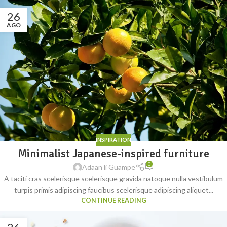
26
AGO
INSPIRATION
Minimalist Japanese-inspired furniture
0
Adaan li Guampe
A taciti cras scelerisque scelerisque gravida natoque nulla vestibulum
turpis primis adipiscing faucibus scelerisque adipiscing aliquet...
CONTINUE READING