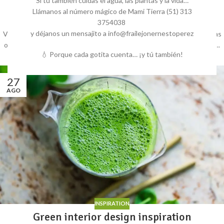
Si tú también cuidas el agua, las plantas y la vida…
Exploring Atlanta’s modern homes
Llámanos al número mágico de Mami Tierra (51) 313
0
3754038
Adaan li Guampe
y déjanos un mensajito a info@frailejonernestoperez
Vivamus enim sagittis aptent hac mi dui a per aptent suspendisse cras
odio bibendum augue rhoncus laoreet dui praesent sodales sodales....
💧 Porque cada gotita cuenta… ¡y tú también!
CONTINUE READING
27
AGO
INSPIRATION
Green interior design inspiration