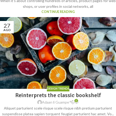
When it's about controlling hundreds of articles, product pages for web
shops, or user profiles in social networks, all
CONTINUE READING
27
AGO
DESIGN TRENDS
Reinterprets the classic bookshelf
0
Adaan li Guampe
Aliquet parturient scele risque scele risque nibh pretium parturient
suspendisse platea sapien torquent feugiat parturient hac amet. Vo...