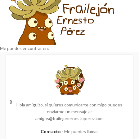
Me puedes encontrar en:
Escribanos al correo
amigos@frailejonernestoperez.comTe invitamos a ser
parte de la expansión de
Frailejón
como inversor.
CoCrea
con Frailejón