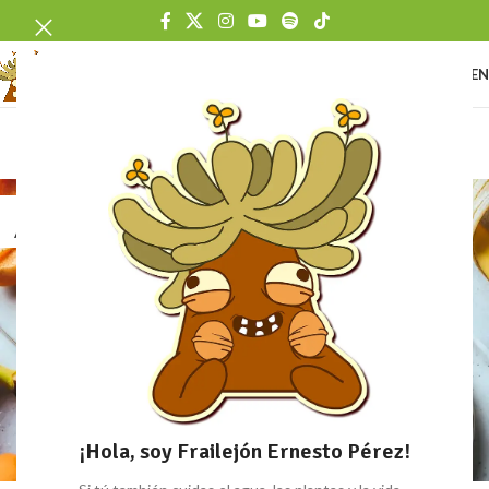
ME
Blog
Home
/
Blog
27
AGO
¡Hola, soy Frailejón Ernesto Pérez!
DECORATION