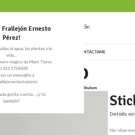
y Frailejón Ernesto
Pérez!
idas el agua, las plantas y la
LA, SOY
COCREA
MIS PROYECTOS
EQUIPO
CONTÁCTAME
vida…
mero mágico de Mami Tierra
Portfolio
1) 313 3754038
anos un mensajito a
ailejonernestoperez
Home
/
Portfolio
/
Suspendisse quam at vestibulum
ada gotita cuenta… ¡y tú
Stic
también!
Details a
Hac vitae sem